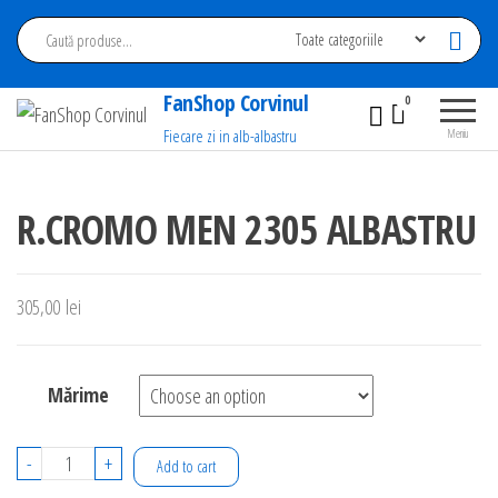
Sari
la
conținut
FanShop Corvinul
0
Fiecare zi in alb-albastru
Meniu
R.CROMO MEN 2305 ALBASTRU
305,00
lei
Mărime
R.CROMO
-
+
Add to cart
MEN