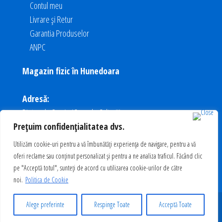
Contul meu
Livrare și Retur
Garantia Produselor
ANPC
Magazin fizic în Hunedoara
Adresă:
Pietonala Corvin (Casa de Cultură)
Prețuim confidențialitatea dvs.
Program:
Utilizăm cookie-uri pentru a vă îmbunătăți experiența de navigare, pentru a vă
Luni - Vineri: 16 - 20
oferi reclame sau conținut personalizat și pentru a ne analiza traficul. Făcând clic
Sâmbătă - Duminică: Închis
pe "Acceptă totul", sunteți de acord cu utilizarea cookie-urilor de către
noi.
Politica de Cookie
FanShop Corvinul
Alege preferinte
Respinge Toate
Acceptă Toate
Materiale promotionale pentru fanii echipei FC Corvinul 1921 Hunedoara.