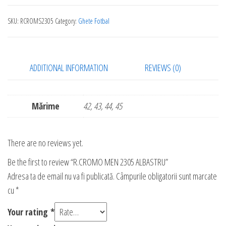
2305
SKU:
RCROMS2305
Category:
Ghete Fotbal
ALBASTRU
quantity
ADDITIONAL INFORMATION
REVIEWS (0)
Mărime
42, 43, 44, 45
There are no reviews yet.
Be the first to review “R.CROMO MEN 2305 ALBASTRU”
Adresa ta de email nu va fi publicată.
Câmpurile obligatorii sunt marcate
cu
*
Your rating
*