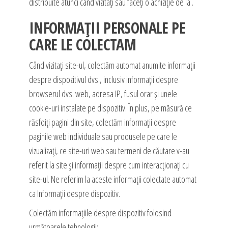
distribuite atunci când vizitați sau faceți o achiziție de la .
INFORMAȚII PERSONALE PE
CARE LE COLECTAM
Când vizitați site-ul, colectăm automat anumite informații
despre dispozitivul dvs., inclusiv informații despre
browserul dvs. web, adresa IP, fusul orar și unele
cookie-uri instalate pe dispozitiv. În plus, pe măsură ce
răsfoiți pagini din site, colectăm informații despre
paginile web individuale sau produsele pe care le
vizualizați, ce site-uri web sau termeni de căutare v-au
referit la site și informații despre cum interacționați cu
site-ul. Ne referim la aceste informații colectate automat
ca Informații despre dispozitiv.
Colectăm informațiile despre dispozitiv folosind
următoarele tehnologii: