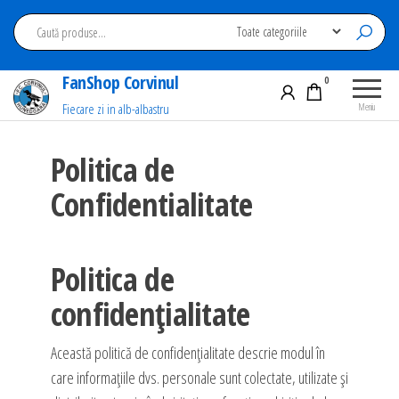
Sari
la
conținut
FanShop Corvinul
0
Fiecare zi in alb-albastru
Meniu
Politica de
Confidentialitate
Politica de
confidențialitate
Această politică de confidențialitate descrie modul în
care informațiile dvs. personale sunt colectate, utilizate și