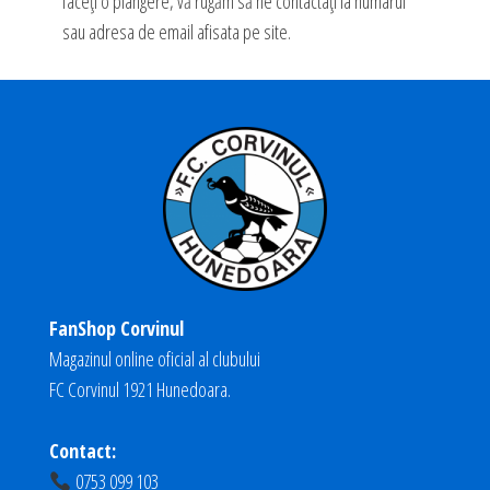
faceți o plângere, vă rugăm să ne contactați la numarul
sau adresa de email afisata pe site.
FanShop Corvinul
Magazinul online oficial al clubului
FC Corvinul 1921 Hunedoara.
Contact:
0753 099 103